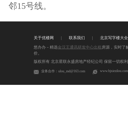
邻15号线。
关于优楼网
|
联系我们
|
北京写字楼大全
悠办办－精选
金汉王通讯研发中心出租
房源，实时了
价。
版权所有 北京星联永盛房地产经纪公司 保留一切权利 
www.bjxiezilou.com
业务合作：ulou_md@163.com