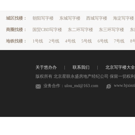
城区找楼：
朝阳写字楼
东城写字楼
西城写字楼
海淀写字楼
商圈找楼：
国贸CBD写字楼
东二环写字楼
东三环写字楼
东
地铁找楼：
1号线
2号线
4号线
5号线
6号线
7号线
8
关于悠办办
|
联系我们
|
北京写字楼大全
版权所有 北京星联永盛房地产经纪公司 保留一切权利 
www.bjxiez
业务合作：ulou_md@163.com