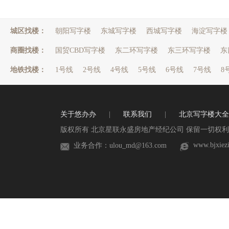
城区找楼：
朝阳写字楼
东城写字楼
西城写字楼
海淀写字楼
商圈找楼：
国贸CBD写字楼
东二环写字楼
东三环写字楼
东
地铁找楼：
1号线
2号线
4号线
5号线
6号线
7号线
8
关于悠办办
|
联系我们
|
北京写字楼大全
版权所有 北京星联永盛房地产经纪公司 保留一切权利 
www.bjxiez
业务合作：ulou_md@163.com