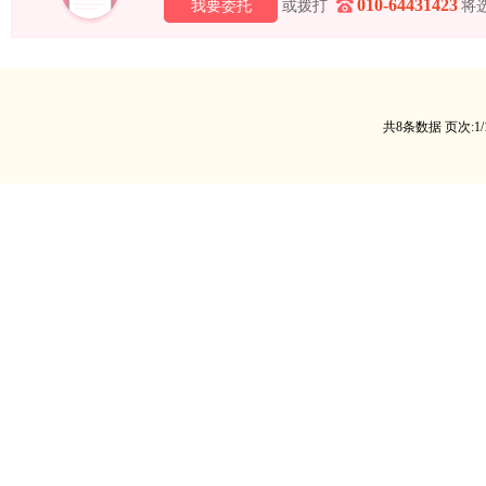
010-64431423
我要委托
或拨打
将
共8条数据 页次:1/