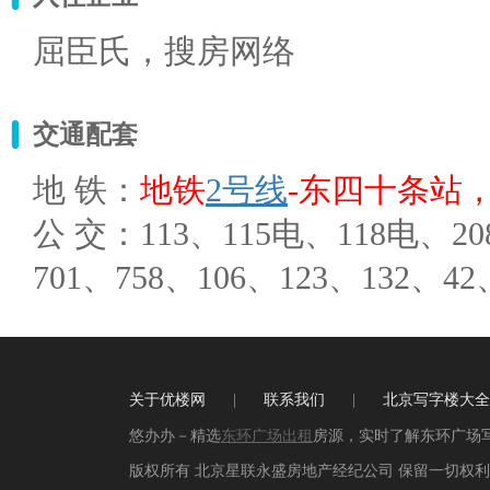
屈臣氏，搜房网络
交通配套
地 铁：
地铁
2号线
-东四十条站
公 交：113、115电、118电、20
701、758、106、123、132、
关于优楼网
|
联系我们
|
北京写字楼大全
悠办办－精选
东环广场出租
房源，实时了解东环广场
版权所有 北京星联永盛房地产经纪公司 保留一切权利 