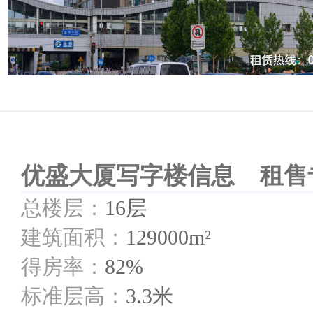
优盛大厦写字楼信息 租售专线：
总楼层：
16层
建筑面积：
129000m²
得房率：
82%
标准层高：
3.3米