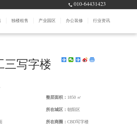
010-64431423
售
独楼租售
产业园区
办公装修
行业资讯
工三写字楼
㎡
整层面积：
1850 ㎡
所在城区：
朝阳区
面
所在商圈：
CBD写字楼