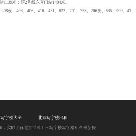
站1139米；距2号线东直门站1484米。
208夜、403、406、416、431、623、701、758、206夜、635、909、43、
京写字楼大全
|
北京写字楼出租
源，实时了解北京世茂工三写字楼写字楼租金最新报