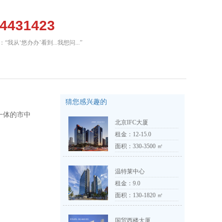
64431423
我从‘悠办办’看到...我想问...”
猜您感兴趣的
一体的市中
北京IFC大厦
租金：
12-15.0
面积：330-3500 ㎡
温特莱中心
租金：
9.0
面积：130-1820 ㎡
国贸西楼大厦