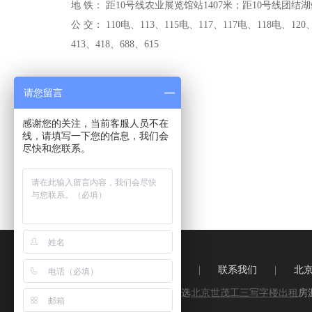
地 铁： 距10号线农业展览馆站1407米；距10号线团结湖
公 交： 110电、113、115电、117、117电、118电、120、
413、418、688、615
请您留言
感谢您的关注，当前客服人员不在
线，请填写一下您的信息，我们会
尽快和您联系。
关于优楼网
|
联系我们
|
北
悠办办－精选
北京世茂工三写字楼出租
房
价。