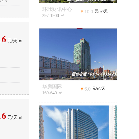
环球财讯中心
￥
10.0
元/㎡/天
297-1900 ㎡
16
元/天⋅㎡
华腾国际
￥
6.0
元/㎡/天
160-640 ㎡
16
元/天⋅㎡