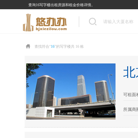
查询16写字楼出租房源和租金价格详情。
查找符合“
16
”的写字楼共 16 栋
北
可租面积：
所属商圈