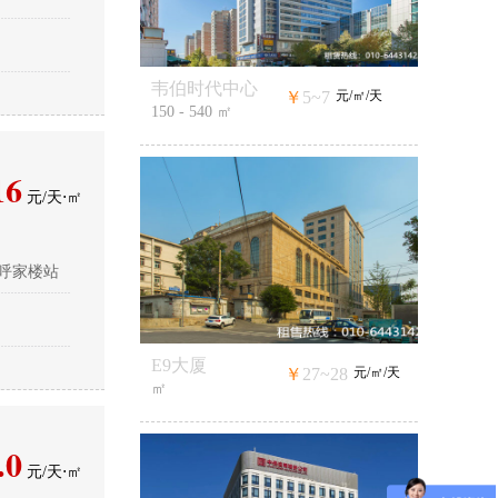
韦伯时代中心
￥
5~7
元/㎡/天
150 - 540 ㎡
16
元/天⋅㎡
-呼家楼站
E9大厦
￥
27~28
元/㎡/天
㎡
.0
元/天⋅㎡