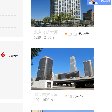
北京金益大厦
￥
10-13
元/㎡/天
1229 - 2458 ㎡
16
元/天⋅㎡
北京国贸大厦
￥
16
元/㎡/天
120 - 1600 ㎡