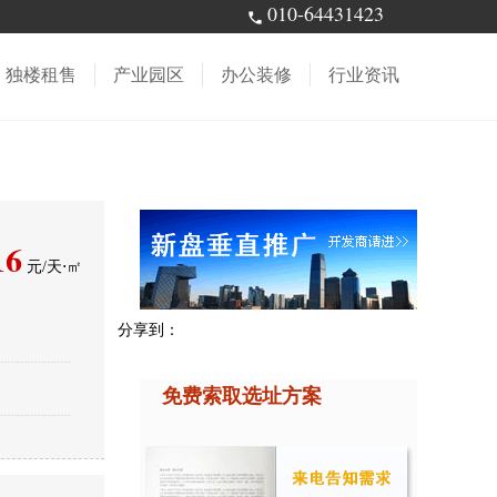
010-64431423
独楼租售
产业园区
办公装修
行业资讯
16
元/天⋅㎡
分享到：
免费索取选址方案