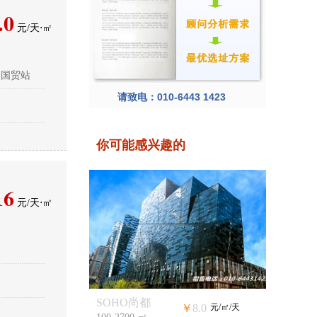
.0
元/天⋅㎡
-国贸站
请致电：
010-6443 1423
你可能感兴趣的
16
元/天⋅㎡
SOHO尚都
￥
8.0
元/㎡/天