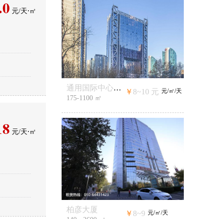
.0
元/天⋅㎡
通用国际中心写字楼
￥
8~10
元
元/㎡/天
175-1100 ㎡
18
元/天⋅㎡
柏彦大厦
￥
8~9
元/㎡/天