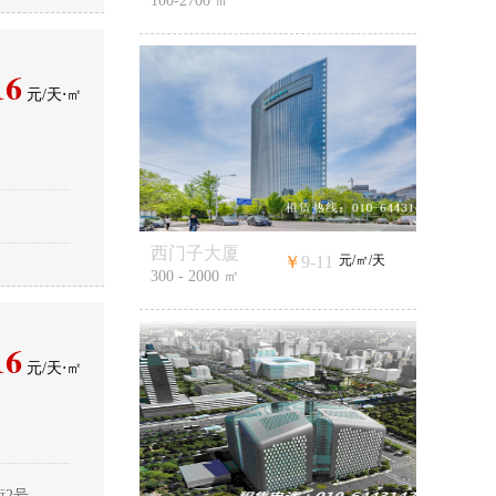
100-2700 ㎡
16
元/天⋅㎡
西门子大厦
￥
9-11
元/㎡/天
300 - 2000 ㎡
16
元/天⋅㎡
街2号