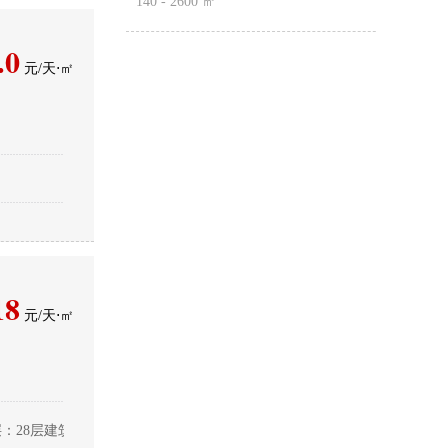
140 - 2600 ㎡
.0
元/天⋅㎡
18
元/天⋅㎡
：28层建筑面积：219173m2得房率：70%客梯数：12个(芬兰通